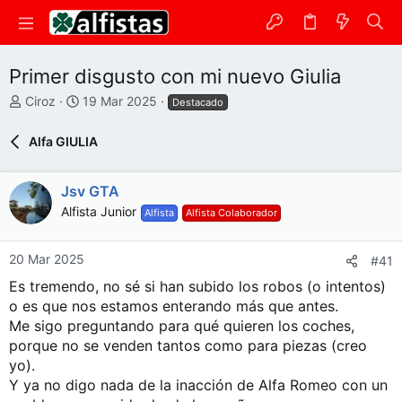
Primer disgusto con mi nuevo Giulia
A
F
Ciroz
19 Mar 2025
Destacado
u
e
t
c
Alfa GIULIA
o
h
r
a
d
Jsv GTA
e
Alfista Junior
Alfista
Alfista Colaborador
i
n
i
20 Mar 2025
#41
c
Es tremendo, no sé si han subido los robos (o intentos)
i
o es que nos estamos enterando más que antes.
o
Me sigo preguntando para qué quieren los coches,
porque no se venden tantos como para piezas (creo
yo).
Y ya no digo nada de la inacción de Alfa Romeo con un