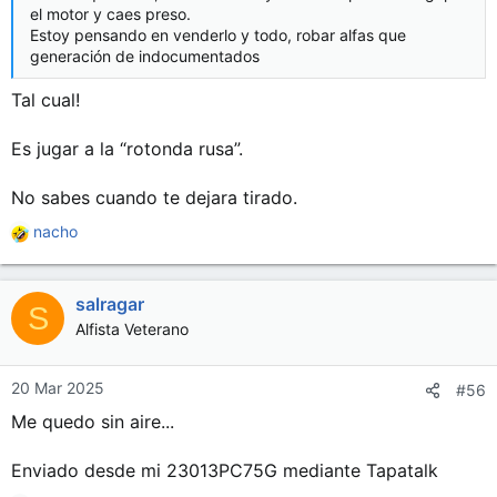
el motor y caes preso.
Estoy pensando en venderlo y todo, robar alfas que
generación de indocumentados
Tal cual!
Es jugar a la “rotonda rusa”.
No sabes cuando te dejara tirado.
nacho
R
e
a
salragar
c
S
c
Alfista Veterano
i
o
n
20 Mar 2025
#56
e
Me quedo sin aire...
s
:
Enviado desde mi 23013PC75G mediante Tapatalk