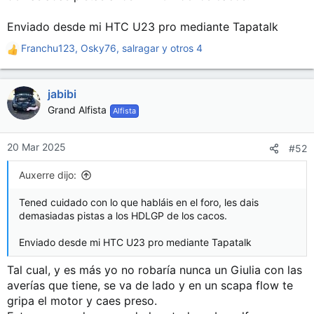
Enviado desde mi HTC U23 pro mediante Tapatalk
Franchu123
,
Osky76
,
salragar
y otros 4
R
e
a
jabibi
c
c
Grand Alfista
Alfista
i
o
n
20 Mar 2025
#52
e
s
Auxerre dijo:
:
Tened cuidado con lo que habláis en el foro, les dais
demasiadas pistas a los HDLGP de los cacos.
Enviado desde mi HTC U23 pro mediante Tapatalk
Tal cual, y es más yo no robaría nunca un Giulia con las
averías que tiene, se va de lado y en un scapa flow te
gripa el motor y caes preso.