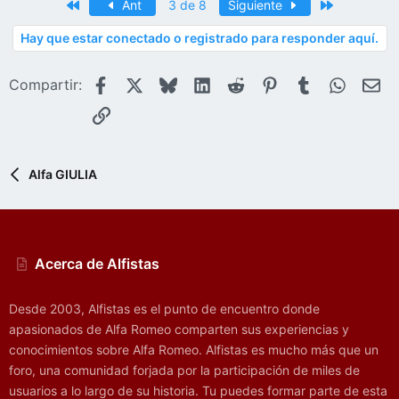
Primero
Último
Ant
3 de 8
Siguiente
c
c
Hay que estar conectado o registrado para responder aquí.
i
o
n
Facebook
X
Bluesky
LinkedIn
Reddit
Pinterest
Tumblr
WhatsA
E-
Compartir:
e
Enlace
s
:
Alfa GIULIA
Acerca de Alfistas
Desde 2003, Alfistas es el punto de encuentro donde
apasionados de Alfa Romeo comparten sus experiencias y
conocimientos sobre Alfa Romeo. Alfistas es mucho más que un
foro, una comunidad forjada por la participación de miles de
usuarios a lo largo de su historia. Tu puedes formar parte de esta