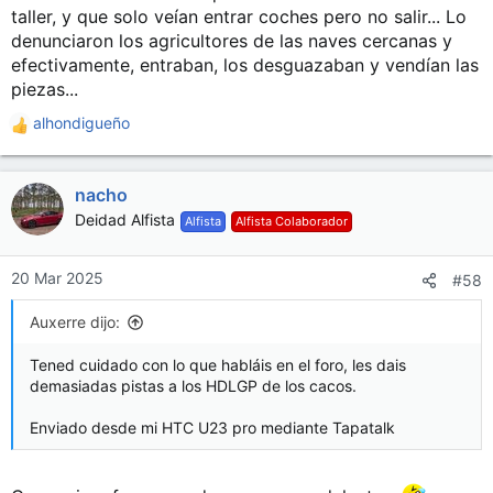
taller, y que solo veían entrar coches pero no salir... Lo
denunciaron los agricultores de las naves cercanas y
efectivamente, entraban, los desguazaban y vendían las
piezas...
alhondigueño
R
e
a
nacho
c
c
Deidad Alfista
Alfista
Alfista Colaborador
i
o
n
20 Mar 2025
#58
e
s
Auxerre dijo:
:
Tened cuidado con lo que habláis en el foro, les dais
demasiadas pistas a los HDLGP de los cacos.
Enviado desde mi HTC U23 pro mediante Tapatalk