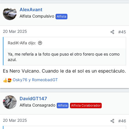
a
AlexAvant
c
c
Alfista Compulsivo
Alfista
i
o
n
20 Mar 2025
#45
e
s
RadiK-Alfa dijo:
:
Ya, me refería a la foto que puso el otro forero que es como
azul.
Es Nero Vulcano. Cuando le da el sol es un espectáculo.
Osky76
y
RomeobadGT
R
e
a
DavidGT147
c
c
Alfista Consagrado
Alfista
Alfista Colaborador
i
o
n
20 Mar 2025
#46
e