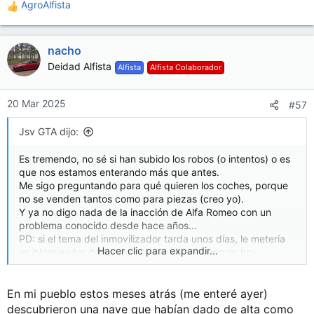
AgroAlfista
R
e
a
nacho
c
c
Deidad Alfista
Alfista
Alfista Colaborador
i
o
n
20 Mar 2025
#57
e
s
Jsv GTA dijo:
:
Es tremendo, no sé si han subido los robos (o intentos) o es
que nos estamos enterando más que antes.
Me sigo preguntando para qué quieren los coches, porque
no se venden tantos como para piezas (creo yo).
Y ya no digo nada de la inacción de Alfa Romeo con un
problema conocido desde hace años...
PD: si el tema del inmovilizador tarda unos días, le metería
Hacer clic para expandir...
un bloqueador de volante que pudiese comprar hoy
mismo... O hasta me subiría a casa la batería
En mi pueblo estos meses atrás (me enteré ayer)
descubrieron una nave que habían dado de alta como