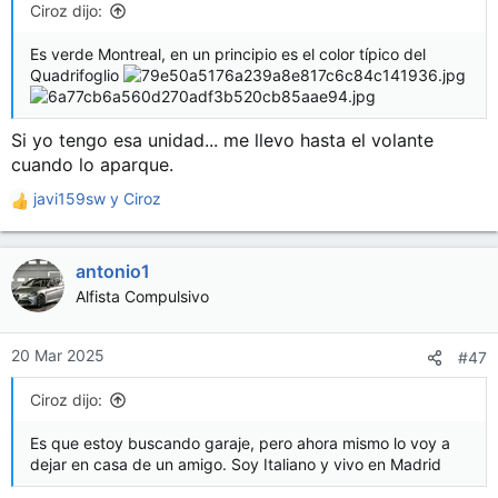
s
Ciroz dijo:
:
Es verde Montreal, en un principio es el color típico del
Quadrifoglio
Si yo tengo esa unidad... me llevo hasta el volante
cuando lo aparque.
javi159sw
y
Ciroz
R
e
a
antonio1
c
c
Alfista Compulsivo
i
o
n
20 Mar 2025
#47
e
s
Ciroz dijo:
:
Es que estoy buscando garaje, pero ahora mismo lo voy a
dejar en casa de un amigo. Soy Italiano y vivo en Madrid