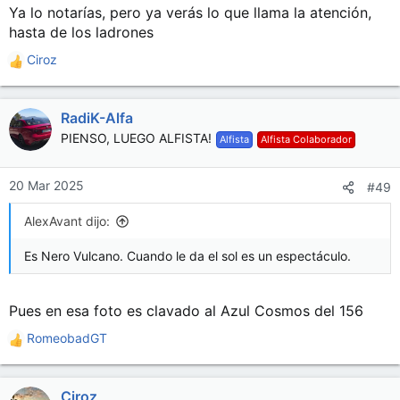
Ya lo notarías, pero ya verás lo que llama la atención,
hasta de los ladrones
Ciroz
R
e
a
RadiK-Alfa
c
c
PIENSO, LUEGO ALFISTA!
Alfista
Alfista Colaborador
i
o
n
20 Mar 2025
#49
e
s
AlexAvant dijo:
:
Es Nero Vulcano. Cuando le da el sol es un espectáculo.
Pues en esa foto es clavado al Azul Cosmos del 156
RomeobadGT
R
e
a
Ciroz
c