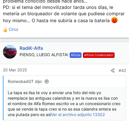
problema conocido desde hace años...
PD: si el tema del inmovilizador tarda unos días, le
metería un bloqueador de volante que pudiese comprar
hoy mismo... O hasta me subiría a casa la batería
Ciroz
R
e
a
RadiK-Alfa
c
c
PIENSO, LUEGO ALFISTA!
Alfista
Alfista Colaborador
i
o
n
20 Mar 2025
#42
e
s
RomeobadGT dijo:
:
La tapa es lisa te voy a enviar una foto del mío yo
reemplace las antiguas calandras y en la nueva es lisa con
el nombre de Alfa Romeo escrito ve a un concesionario creo
que se vende la tapa creo si no es esa calandra entera es
una putada pero es así
Ver el archivo adjunto 13302