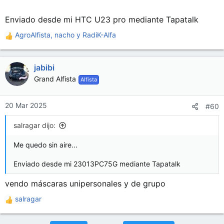
Enviado desde mi HTC U23 pro mediante Tapatalk
AgroAlfista
,
nacho
y
RadiK-Alfa
R
e
a
jabibi
c
c
Grand Alfista
Alfista
i
o
n
20 Mar 2025
#60
e
s
salragar dijo:
:
Me quedo sin aire...
Enviado desde mi 23013PC75G mediante Tapatalk
vendo máscaras unipersonales y de grupo
salragar
R
e
a