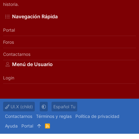
historia.
Navegación Rápida
Portal
Foros
Contactarnos
Menú de Usuario
Login
UI.X (child)
Español Tu
Contactarnos
Términos y reglas
Política de privacidad
Ayuda
Portal
R
S
S