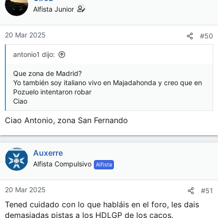
c
Alfista Junior
i
o
n
20 Mar 2025
#50
e
s
antonio1 dijo:
:
Que zona de Madrid?
Yo también soy italiano vivo en Majadahonda y creo que en
Pozuelo intentaron robar
Ciao
Ciao Antonio, zona San Fernando
Auxerre
Alfista Compulsivo
Alfista
20 Mar 2025
#51
Tened cuidado con lo que habláis en el foro, les dais
demasiadas pistas a los HDLGP de los cacos.