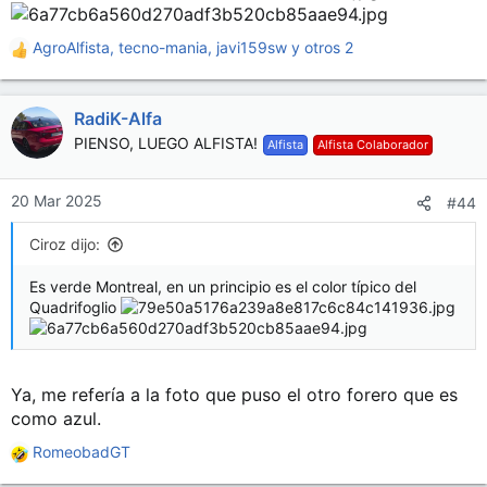
AgroAlfista
,
tecno-mania
,
javi159sw
y otros 2
R
e
a
RadiK-Alfa
c
c
PIENSO, LUEGO ALFISTA!
Alfista
Alfista Colaborador
i
o
n
20 Mar 2025
#44
e
s
Ciroz dijo:
:
Es verde Montreal, en un principio es el color típico del
Quadrifoglio
Ya, me refería a la foto que puso el otro forero que es
como azul.
RomeobadGT
R
e