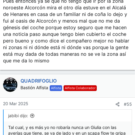
Pues entonces ya sé que no tengo que ir por la zona
s
noroeste Alcorcón mira el otro día estuve en el Alcalá
:
de Henares en casa de un familiar ni de coña lo dejo y
fui al oasis de Alcorcón y menos mal que no me da
génesis del coche porque estoy seguro que me hacen
una noticia paso aunque tengo bien cubierto el coche
pero bueno y como dice el compañero mejor no hablar
ni zonas ni ni dónde está ni dónde vas porque la gente
está muy dada de todas maneras no se ve la zona así
que me da lo mismo
QUADRIFOGLIO
Bastión Alfista
Alfista
Alfista Colaborador
20 Mar 2025
#55
jabibi dijo:
Tal cual, y es más yo no robaría nunca un Giulia con las
averías que tiene, se va de lado y en un scapa flow te gripa