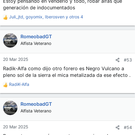
Estoy pensando en venderlo y todo, robar alfas que
generación de indocumentados
Juli_jtd
,
goyomix
,
Iberosven
y otros 4
R
e
a
RomeobadGT
c
c
Alfista Veterano
i
o
n
20 Mar 2025
#53
e
Radik-Alfa como dijo otro forero es Negro Vulcano a
s
pleno sol de la sierra el mica metalizada da ese efecto .
:
RadiK-Alfa
R
e
a
RomeobadGT
c
c
Alfista Veterano
i
o
n
20 Mar 2025
#54
e