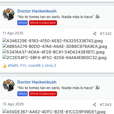
e
a
Doctor Hackenbush
c
c
"No te tomes tan en serio. Nadie más lo hace"
i
Alfista
Alfista Colaborador
o
n
11 Ago 2025
#7.342
e
s
:
alfa80
,
Frrr
,
zoso68
y otros 2
R
e
a
Doctor Hackenbush
c
c
"No te tomes tan en serio. Nadie más lo hace"
i
Alfista
Alfista Colaborador
o
n
15 Ago 2025
#7.343
e
s