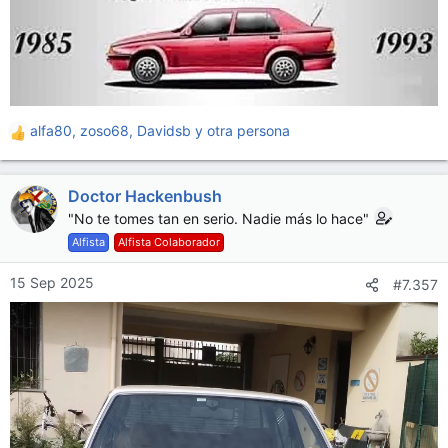
alfa80
,
zoso68
,
Davidsb
y otra persona
R
e
a
Doctor Hackenbush
c
c
"No te tomes tan en serio. Nadie más lo hace"
i
Alfista
Alfista Colaborador
o
n
15 Sep 2025
#7.357
e
s
: