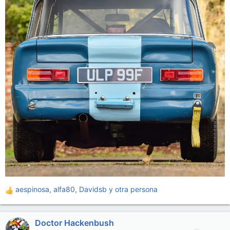
aespinosa
,
alfa80
,
Davidsb
y otra persona
R
e
a
Doctor Hackenbush
c