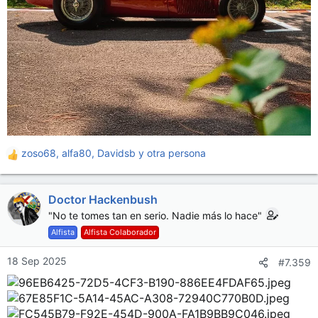
zoso68
,
alfa80
,
Davidsb
y otra persona
R
e
a
Doctor Hackenbush
c
c
"No te tomes tan en serio. Nadie más lo hace"
i
Alfista
Alfista Colaborador
o
n
18 Sep 2025
#7.359
e
s
: