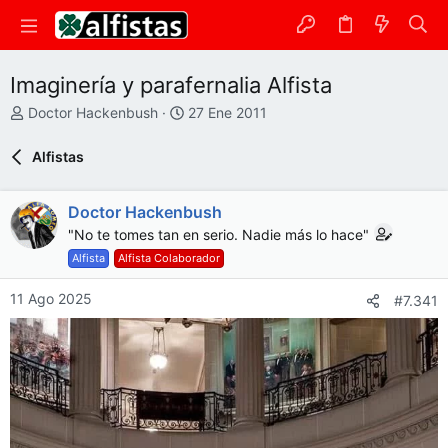
Imaginería y parafernalia Alfista
A
F
Doctor Hackenbush
27 Ene 2011
u
e
t
c
Alfistas
o
h
r
a
d
Doctor Hackenbush
e
"No te tomes tan en serio. Nadie más lo hace"
i
Alfista
Alfista Colaborador
n
i
11 Ago 2025
#7.341
c
i
o