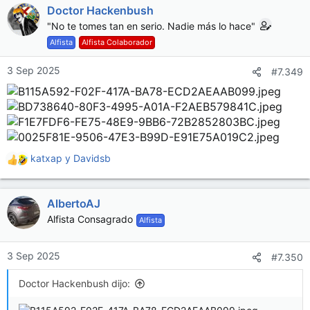
Doctor Hackenbush
c
c
"No te tomes tan en serio. Nadie más lo hace"
i
Alfista
Alfista Colaborador
o
n
3 Sep 2025
#7.349
e
s
:
katxap
y
Davidsb
R
e
a
AlbertoAJ
c
c
Alfista Consagrado
Alfista
i
o
n
3 Sep 2025
#7.350
e
s
Doctor Hackenbush dijo:
: