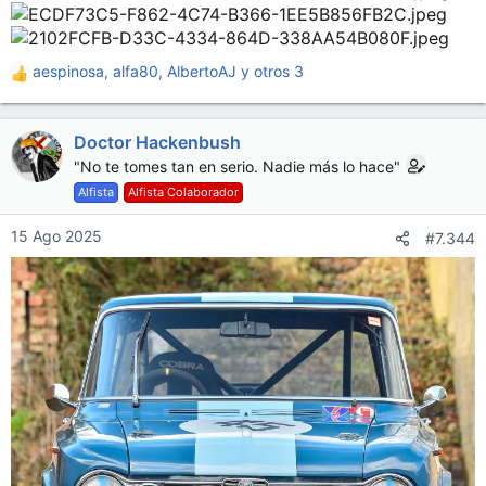
:
aespinosa
,
alfa80
,
AlbertoAJ
y otros 3
R
e
a
Doctor Hackenbush
c
c
"No te tomes tan en serio. Nadie más lo hace"
i
Alfista
Alfista Colaborador
o
n
15 Ago 2025
#7.344
e
s
: