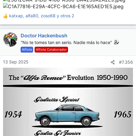
katxap
,
alfa80
,
zoso68
y otros 2
R
e
a
Doctor Hackenbush
c
c
"No te tomes tan en serio. Nadie más lo hace"
i
Alfista
Alfista Colaborador
o
n
13 Sep 2025
#7.356
e
s
: