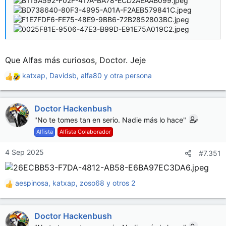
Que Alfas más curiosos, Doctor. Jeje
katxap
,
Davidsb
,
alfa80
y otra persona
R
e
a
Doctor Hackenbush
c
c
"No te tomes tan en serio. Nadie más lo hace"
i
Alfista
Alfista Colaborador
o
n
4 Sep 2025
#7.351
e
s
:
aespinosa
,
katxap
,
zoso68
y otros 2
R
e
a
Doctor Hackenbush
c
c