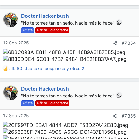
e
a
Doctor Hackenbush
c
c
"No te tomes tan en serio. Nadie más lo hace"
i
Alfista
Alfista Colaborador
o
n
12 Sep 2025
#7.354
e
s
:
alfa80
,
Juanaka
,
aespinosa
y otros 2
R
e
a
Doctor Hackenbush
c
c
"No te tomes tan en serio. Nadie más lo hace"
i
Alfista
Alfista Colaborador
o
n
12 Sep 2025
#7.355
e
s
: