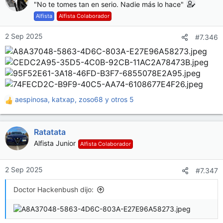
c
"No te tomes tan en serio. Nadie más lo hace"
i
Alfista
Alfista Colaborador
o
n
2 Sep 2025
#7.346
e
s
:
aespinosa
,
katxap
,
zoso68
y otros 5
R
e
a
Ratatata
c
c
Alfista Junior
Alfista Colaborador
i
o
n
2 Sep 2025
#7.347
e
s
Doctor Hackenbush dijo:
: