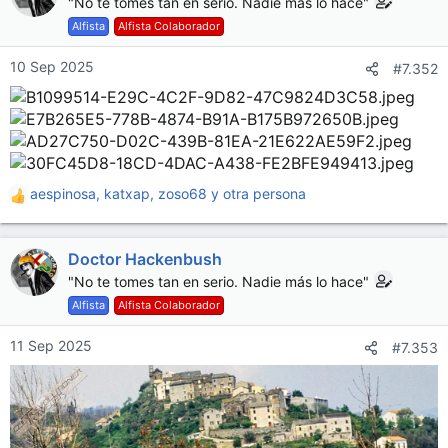
"No te tomes tan en serio. Nadie más lo hace"
i
Alfista
Alfista Colaborador
o
n
10 Sep 2025
#7.352
e
s
:
aespinosa
,
katxap
,
zoso68
y otra persona
R
e
a
Doctor Hackenbush
c
c
"No te tomes tan en serio. Nadie más lo hace"
i
Alfista
Alfista Colaborador
o
n
11 Sep 2025
#7.353
e
s
: