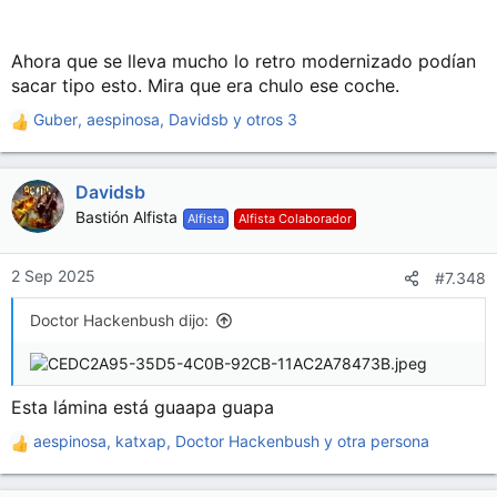
Ahora que se lleva mucho lo retro modernizado podían
sacar tipo esto. Mira que era chulo ese coche.
Guber
,
aespinosa
,
Davidsb
y otros 3
R
e
a
Davidsb
c
c
Bastión Alfista
Alfista
Alfista Colaborador
i
o
n
2 Sep 2025
#7.348
e
s
Doctor Hackenbush dijo:
:
Esta lámina está guaapa guapa
aespinosa
,
katxap
,
Doctor Hackenbush
y otra persona
R
e
a