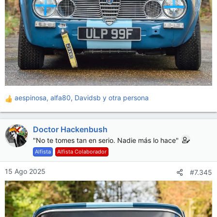
aespinosa
,
alfa80
,
Davidsb
y otra persona
R
e
a
Doctor Hackenbush
c
c
"No te tomes tan en serio. Nadie más lo hace"
i
Alfista
Alfista Colaborador
o
n
15 Ago 2025
#7.345
e
s
: