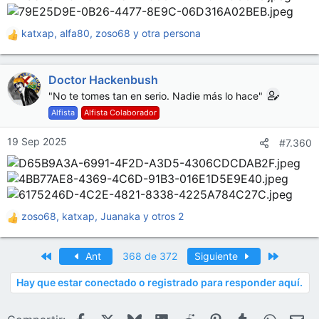
katxap
,
alfa80
,
zoso68
y otra persona
R
e
a
Doctor Hackenbush
c
c
"No te tomes tan en serio. Nadie más lo hace"
i
Alfista
Alfista Colaborador
o
n
19 Sep 2025
#7.360
e
s
:
zoso68
,
katxap
,
Juanaka
y otros 2
R
e
a
Primero
Último
Ant
368 de 372
Siguiente
c
c
Hay que estar conectado o registrado para responder aquí.
i
o
n
Facebook
X
Bluesky
LinkedIn
Reddit
Pinterest
Tumblr
WhatsA
E-