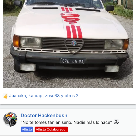
Juanaka
,
katxap
,
zoso68
y otros 2
R
e
a
Doctor Hackenbush
c
c
"No te tomes tan en serio. Nadie más lo hace"
i
Alfista
Alfista Colaborador
o