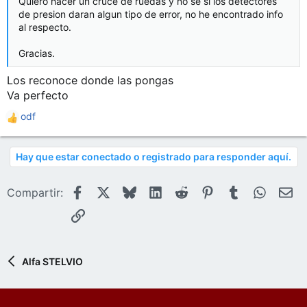
Quiero hacer un cruce de ruedas y no se si los detectores
de presion daran algun tipo de error, no he encontrado info
al respecto.
Gracias.
Los reconoce donde las pongas
Va perfecto
odf
R
e
a
Hay que estar conectado o registrado para responder aquí.
c
c
i
Facebook
X
Bluesky
LinkedIn
Reddit
Pinterest
Tumblr
WhatsA
E-
Compartir:
o
n
Enlace
e
s
:
Alfa STELVIO