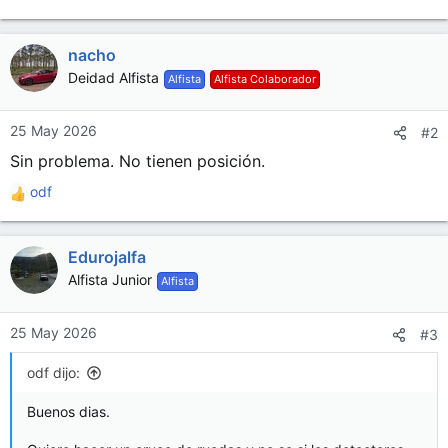
nacho
Deidad Alfista
Alfista
Alfista Colaborador
25 May 2026
#2
Sin problema. No tienen posición.
odf
R
e
a
Edurojalfa
c
c
Alfista Junior
Alfista
i
o
n
25 May 2026
#3
e
s
odf dijo:
:
Buenos dias.