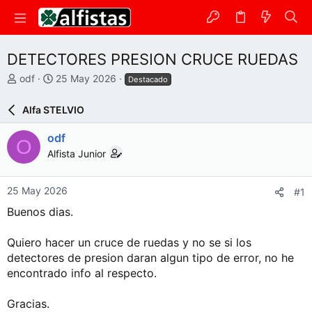
DETECTORES PRESION CRUCE RUEDAS
A
F
odf
25 May 2026
Destacado
u
e
t
c
Alfa STELVIO
o
h
r
a
odf
O
d
Alfista Junior
e
i
n
25 May 2026
#1
i
c
Buenos dias.
i
o
Quiero hacer un cruce de ruedas y no se si los
detectores de presion daran algun tipo de error, no he
encontrado info al respecto.
Gracias.