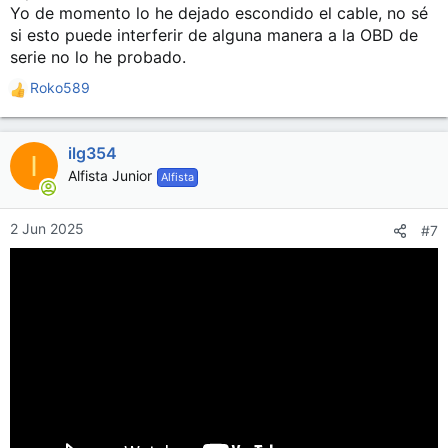
Yo de momento lo he dejado escondido el cable, no sé
si esto puede interferir de alguna manera a la OBD de
serie no lo he probado.
Roko589
R
e
a
ilg354
c
I
c
Alfista Junior
Alfista
i
o
n
2 Jun 2025
#7
e
s
: