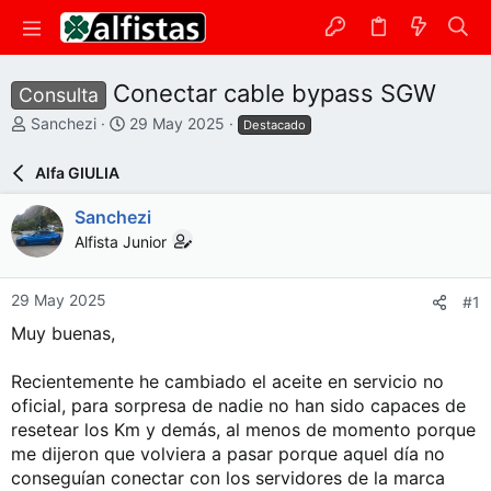
Conectar cable bypass SGW
Consulta
A
F
Sanchezi
29 May 2025
Destacado
u
e
t
c
Alfa GIULIA
o
h
r
a
Sanchezi
d
Alfista Junior
e
i
n
29 May 2025
#1
i
c
Muy buenas,
i
o
Recientemente he cambiado el aceite en servicio no
oficial, para sorpresa de nadie no han sido capaces de
resetear los Km y demás, al menos de momento porque
me dijeron que volviera a pasar porque aquel día no
conseguían conectar con los servidores de la marca