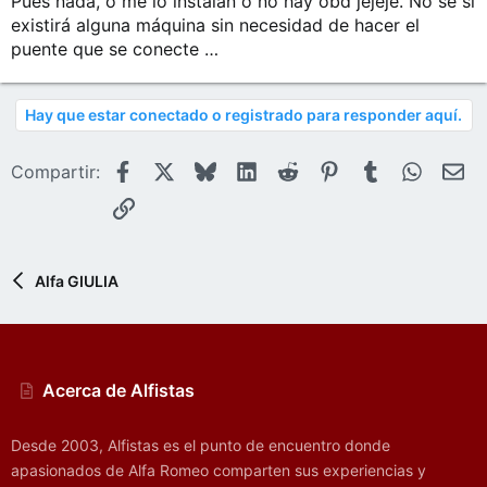
Pues nada, o me lo instalan o no hay obd jejeje. No sé si
existirá alguna máquina sin necesidad de hacer el
puente que se conecte …
Hay que estar conectado o registrado para responder aquí.
Facebook
X
Bluesky
LinkedIn
Reddit
Pinterest
Tumblr
WhatsA
E-
Compartir:
Enlace
Alfa GIULIA
Acerca de Alfistas
Desde 2003, Alfistas es el punto de encuentro donde
apasionados de Alfa Romeo comparten sus experiencias y