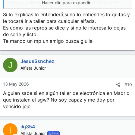
Hacer clic para expandir...
cómo se quita jaja. ¿Algún truco sobre cómo desconectar
los cables?
Si lo explicas lo entenderá,si no lo entiendes lo quitas y
Muchas gracias de antemano!
le tocará ir a taller para cualquier alfada.
Es como las repros se dice y si no le interesa lo dejas
de serie y listo.
Te mando un mp un amigo busca giulia
JesusSsnchez
J
Alfista Junior
13 May 2026
#10
Alguien sabe si en algún taller de electrónica en Madrid
que instalen el sgw? No soy capaz y me doy por
vencido jejej
ilg354
I
Alfista Junior
Alfista