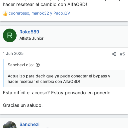
hacer resetear el cambio con AlfaOBD!
cuorerosso
,
mariok32
y
Paco_QV
R
e
a
Roko589
c
R
c
Alfista Junior
i
o
n
1 Jun 2025
#5
e
s
Sanchezi dijo:
:
Actualizo para decir que ya pude conectar el bypass y
hacer resetear el cambio con AlfaOBD!
Esta difícil el acceso? Estoy pensando en ponerlo
Gracias un saludo.
Sanchezi