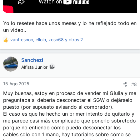
Yo lo resetee hace unos meses y lo he reflejado todo en
un video..
ivanfresnoo
,
ellolo
,
zoso68
y otros 2
R
e
a
Sanchezi
c
c
Alfista Junior
i
o
n
15 Ago 2025
#8
e
Muy buenas, estoy en proceso de vender mi Giulia y me
s
preguntaba si debería desconectar el SGW o dejárselo
:
puesto (por supuesto avisando al comprador).
El caso es que he hecho un primer intento de quitarlo y
me parece casi más complicado que ponerlo sobretodo
porque no entiendo cómo puedo desconectar los
cables solo con 1 mano, hay tutoriales sobre cómo se