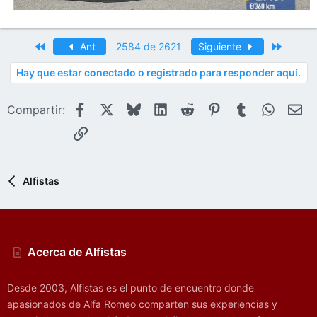
Primero
Último
Ant
2584 de 2621
Siguiente
Hay que estar conectado o registrado para responder aquí.
Facebook
X
Bluesky
LinkedIn
Reddit
Pinterest
Tumblr
WhatsA
E-
Compartir:
Enlace
Alfistas
Acerca de Alfistas
Desde 2003, Alfistas es el punto de encuentro donde
apasionados de Alfa Romeo comparten sus experiencias y