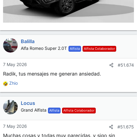
Balilla
Alfa Romeo Super 2.0T
Alfista
Alfista Colaborador
7 May 2026
#51.674
Radik, tus mensajes me generan ansiedad.
Zhio
R
e
a
Locus
c
c
Grand Alfista
Alfista
Alfista Colaborador
i
o
n
7 May 2026
#51.675
e
Muchas cosas y todas muy parecidas, y sigo sin