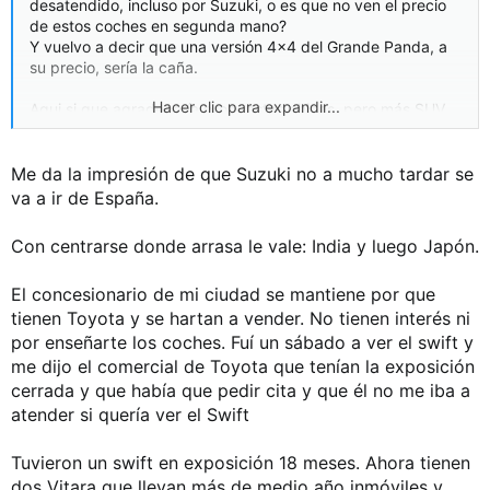
desatendido, incluso por Suzuki, o es que no ven el precio
de estos coches en segunda mano?
Y vuelvo a decir que una versión 4x4 del Grande Panda, a
su precio, sería la caña.
Hacer clic para expandir...
Aqui si que agradecería propuestas chinas, pero más SUV
B, C o D que ya casi no se diferencian unos de otros? Para
qué!?
Me da la impresión de que Suzuki no a mucho tardar se
va a ir de España.
Con centrarse donde arrasa le vale: India y luego Japón.
El concesionario de mi ciudad se mantiene por que
tienen Toyota y se hartan a vender. No tienen interés ni
por enseñarte los coches. Fuí un sábado a ver el swift y
me dijo el comercial de Toyota que tenían la exposición
cerrada y que había que pedir cita y que él no me iba a
atender si quería ver el Swift
Tuvieron un swift en exposición 18 meses. Ahora tienen
dos Vitara que llevan más de medio año inmóviles y