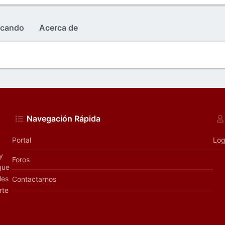
icando
Acerca de
Navegación Rápida
Portal
Log
y
Foros
que
les
Contactarnos
rte