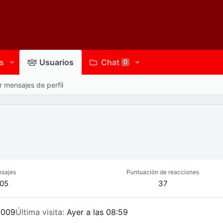
s
Usuarios
Chat
0
 mensajes de perfil
sajes
Puntuación de reacciones
105
37
2009
Última visita
Ayer a las 08:59